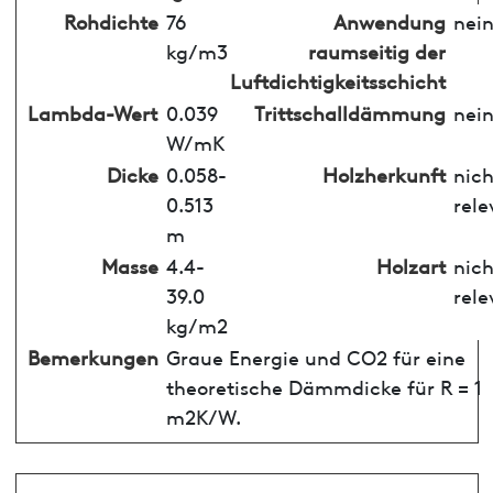
Rohdichte
76
Anwendung
nei
kg/m3
raumseitig der
Luftdichtigkeitsschicht
Lambda-Wert
0.039
Trittschalldämmung
nei
W/mK
Dicke
0.058-
Holzherkunft
nich
0.513
rele
m
Masse
4.4-
Holzart
nich
39.0
rele
kg/m2
Bemerkungen
Graue Energie und CO2 für eine
theoretische Dämmdicke für R = 1
m2K/W.