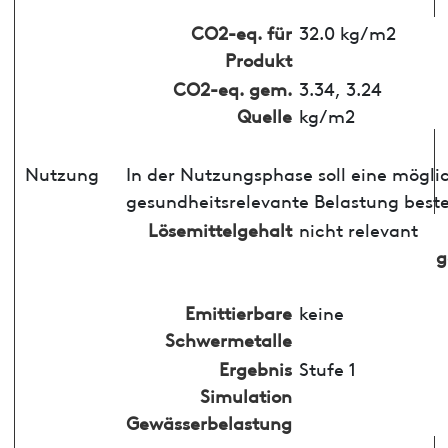
CO2-eq. für
32.0 kg/m2
Produkt
CO2-eq. gem.
3.34, 3.24
Quelle
kg/m2
Nutzung
In der Nutzungsphase soll eine mögli
gesundheitsrelevante Belastung best
Lösemittelgehalt
nicht relevant
g
Emittierbare
keine
Schwermetalle
Ergebnis
Stufe 1
Simulation
Gewässerbelastung