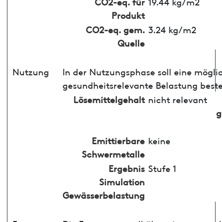
CO2-eq. für
19.44 kg/m2
Produkt
CO2-eq. gem.
3.24 kg/m2
Quelle
Nutzung
In der Nutzungsphase soll eine mögli
gesundheitsrelevante Belastung best
Lösemittelgehalt
nicht relevant
g
Emittierbare
keine
Schwermetalle
Ergebnis
Stufe 1
Simulation
Gewässerbelastung