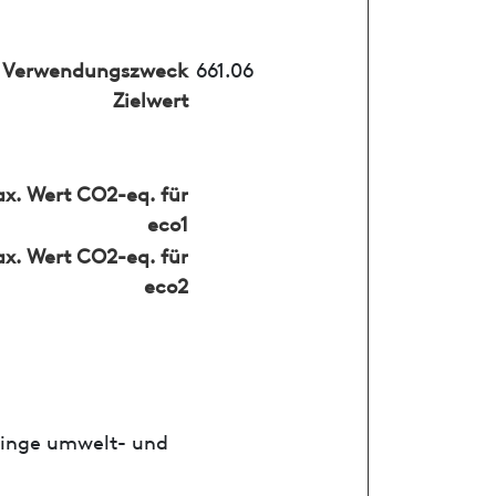
Verwendungszweck
661.06
Zielwert
x. Wert CO2-eq. für
eco1
x. Wert CO2-eq. für
eco2
ringe umwelt- und