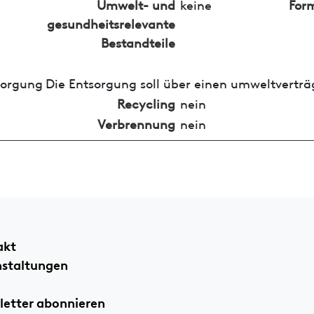
Umwelt- und
keine
For
gesundheitsrelevante
Bestandteile
sorgung
Die Entsorgung soll über einen umweltverträ
Recycling
nein
Verbrennung
nein
akt
nstaltungen
etter abonnieren