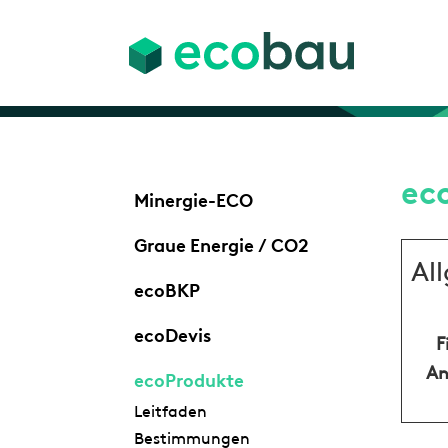
ec
Minergie-ECO
Graue Energie / CO2
Al
ecoBKP
ecoDevis
F
An
ecoProdukte
Leitfaden
Bestimmungen