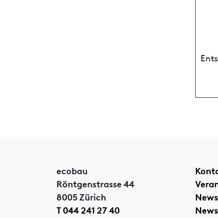
Ent
ecobau
Kont
Röntgenstrasse 44
Vera
8005 Zürich
News
T 044 241 27 40
Newsl