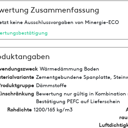
wertung Zusammenfassung
etzt keine Ausschlussvorgaben von Minergie-ECO
ertungsbestätigung
oduktangaben
wendungszweck
Wärmedämmung Boden
terialvariante
Zementgebundene Spanplatte, Steinw
Produktgruppe
Dämmstoffe
Einschränkung
Bewertung nur gültig in Kombination 
Bestätigung PEFC auf Lieferschein
Rohdichte
1200/165 kg/m3
rau
Luftdichtigk