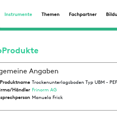
Instrumente
Themen
Fachpartner
Bild
oProdukte
lgemeine Angaben
Produktname
Trockenunterlagsboden Typ UBM - PE
irma/Händler
Frinorm AG
sprechperson
Manuela Frick