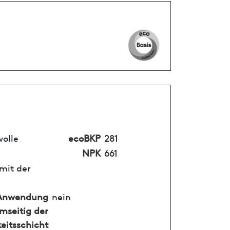
olle
ecoBKP
281
NPK
661
mit der
Anwendung
nein
mseitig der
eitsschicht