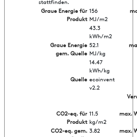
stattfinden.
Graue Energie für
156
ma
Produkt
MJ/m2
43.3
kWh/m2
Graue Energie
52.1
max
gem. Quelle
MJ/kg
14.47
kWh/kg
Quelle
ecoinvent
v2.2
Ver
CO2-eq. für
11.5
max. W
Produkt
kg/m2
CO2-eq. gem.
3.82
max. W