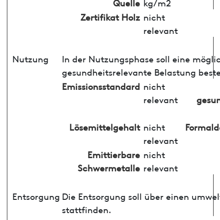
Quelle
kg/m2
Zertifikat Holz
nicht
relevant
Nutzung
In der Nutzungsphase soll eine mögli
gesundheitsrelevante Belastung best
Emissionsstandard
nicht
relevant
gesun
Lösemittelgehalt
nicht
Formald
relevant
Emittierbare
nicht
Schwermetalle
relevant
Entsorgung
Die Entsorgung soll über einen umwe
stattfinden.