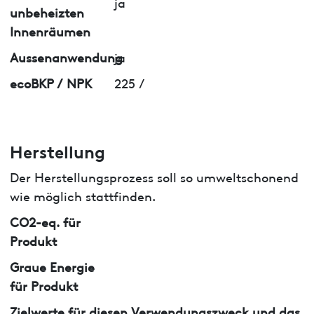
ja
unbeheizten
Innenräumen
Aussenanwendung
ja
ecoBKP / NPK
225 /
Herstellung
Der Herstellungsprozess soll so umweltschonend
wie möglich stattfinden.
CO2-eq. für
Produkt
Graue Energie
für Produkt
Zielwerte für diesen Verwendungszweck und das