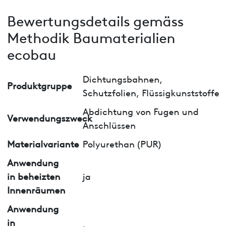
Bewertungsdetails gemäss
Methodik Baumaterialien
ecobau
Dichtungsbahnen,
Produktgruppe
Schutzfolien, Flüssigkunststoffe
Abdichtung von Fugen und
Verwendungszweck
Anschlüssen
Materialvariante
Polyurethan (PUR)
Anwendung
in beheizten
ja
Innenräumen
Anwendung
in