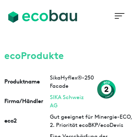
ecoProdukte
SikaHyflex®-250
Produktname
Facade
SIKA Schweiz
Firma/Händler
AG
Gut geeignet für Minergie-ECO,
eco2
2. Priorität ecoBKP/ecoDevis
Eine Verschärfung der