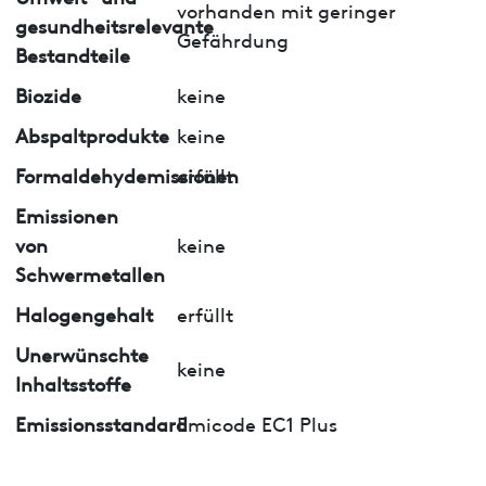
vorhanden mit geringer
gesundheitsrelevante
Gefährdung
Bestandteile
Biozide
keine
Abspaltprodukte
keine
Formaldehydemissionen
erfüllt
Emissionen
von
keine
Schwermetallen
Halogengehalt
erfüllt
Unerwünschte
keine
Inhaltsstoffe
Emissionsstandard
Emicode EC1 Plus