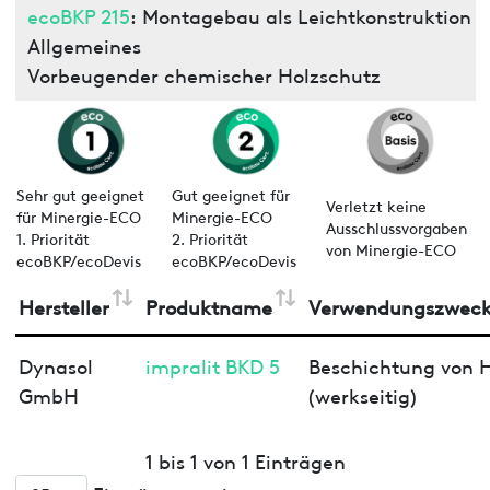
ecoBKP 215
: Montagebau als Leichtkonstruktion
Allgemeines
Vorbeugender chemischer Holzschutz
Sehr gut geeignet
Gut geeignet für
Verletzt keine
für Minergie-ECO
Minergie-ECO
Ausschlussvorgaben
1. Priorität
2. Priorität
von Minergie-ECO
ecoBKP/ecoDevis
ecoBKP/ecoDevis
Hersteller
Produktname
Verwendungszwec
Dynasol
impralit BKD 5
Beschichtung von H
GmbH
(werkseitig)
1 bis 1 von 1 Einträgen