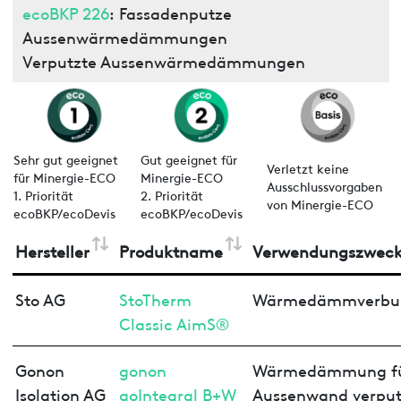
ecoBKP 226
: Fassadenputze
Aussenwärmedämmungen
Verputzte Aussenwärmedämmungen
Sehr gut geeignet
Gut geeignet für
Verletzt keine
für Minergie-ECO
Minergie-ECO
Ausschlussvorgaben
1. Priorität
2. Priorität
von Minergie-ECO
ecoBKP/ecoDevis
ecoBKP/ecoDevis
Hersteller
Produktname
Verwendungszwec
Sto AG
StoTherm
Wärmedämmverbu
Classic AimS®
Gonon
gonon
Wärmedämmung f
Isolation AG
goIntegral B+W
Aussenwand verput