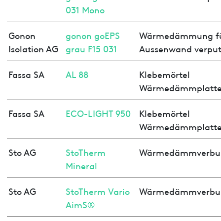
031 Mono
Gonon
gonon goEPS
Wärmedämmung f
Isolation AG
grau F15 031
Aussenwand verput
Fassa SA
AL 88
Klebemörtel
Wärmedämmplatt
Fassa SA
ECO-LIGHT 950
Klebemörtel
Wärmedämmplatt
Sto AG
StoTherm
Wärmedämmverbu
Mineral
Sto AG
StoTherm Vario
Wärmedämmverbu
AimS®