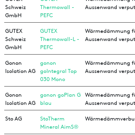
Schweiz
Thermowall -
Aussenwand verput
GmbH
PEFC
GUTEX
GUTEX
Wärmedämmung f
Schweiz
Thermowall-L -
Aussenwand verput
GmbH
PEFC
Gonon
gonon
Wärmedämmung f
Isolation AG
goIntegral Top
Aussenwand verput
030 Mono
Gonon
gonon goPlan G
Wärmedämmung f
Isolation AG
blau
Aussenwand verput
Sto AG
StoTherm
Wärmedämmverbu
Mineral AimS®