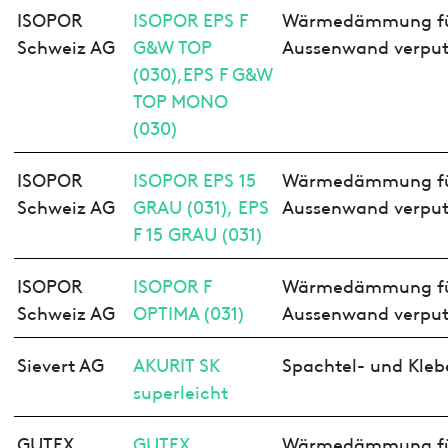
ISOPOR
ISOPOR EPS F
Wärmedämmung f
Schweiz AG
G&W TOP
Aussenwand verput
(030),EPS F G&W
TOP MONO
(030)
ISOPOR
ISOPOR EPS 15
Wärmedämmung f
Schweiz AG
GRAU (031), EPS
Aussenwand verput
F 15 GRAU (031)
ISOPOR
ISOPOR F
Wärmedämmung f
Schweiz AG
OPTIMA (031)
Aussenwand verput
Sievert AG
AKURIT SK
Spachtel- und Kleb
superleicht
GUTEX
GUTEX
Wärmedämmung f